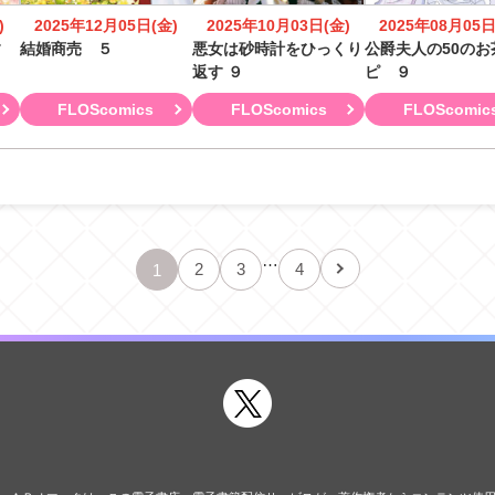
)
2025年12月05日(金)
2025年10月03日(金)
2025年08月05日
す
結婚商売 ５
悪女は砂時計をひっくり
公爵夫人の50のお
返す ９
ピ ９
FLOScomics
FLOScomics
FLOScomic
…
2
3
4
1