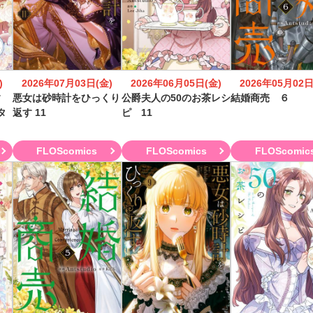
)
2026年07月03日(金)
2026年06月05日(金)
2026年05月02日
す
悪女は砂時計をひっくり
公爵夫人の50のお茶レシ
結婚商売 ６
タ
返す 11
ピ 11
FLOScomics
FLOScomics
FLOScomic