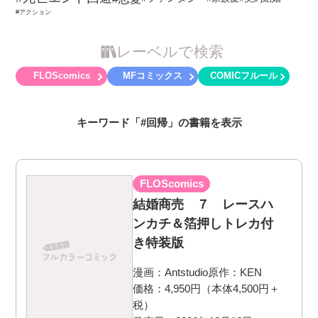
#アクション
レーベルで検索
FLOScomics
MFコミックス
COMICフルール
キーワード「#回帰」の書籍を表示
FLOScomics
結婚商売 ７ レースハ
ンカチ＆箔押しトレカ付
き特装版
漫画：
Antstudio
原作：
KEN
価格：4,950円（本体4,500円＋
税）