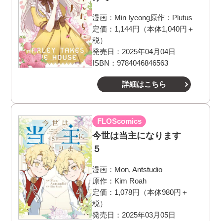
漫画：
Min Iyeong
原作：
Plutus
定価：1,144円（本体1,040円＋
税）
発売日：2025年04月04日
ISBN：9784046846563
詳細はこちら
FLOScomics
今世は当主になります
５
漫画：
Mon, Antstudio
原作：
Kim Roah
定価：1,078円（本体980円＋
税）
発売日：2025年03月05日