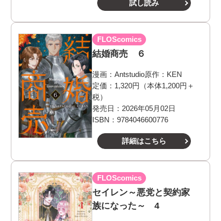
試し読み
FLOScomics
結婚商売 ６
漫画：
Antstudio
原作：
KEN
定価：1,320円（本体1,200円＋
税）
発売日：2026年05月02日
ISBN：9784046600776
詳細はこちら
FLOScomics
セイレン～悪党と契約家
族になった～ 4