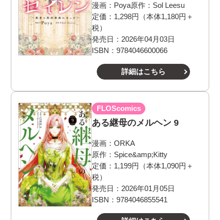
漫画：
Poya
原作：
Sol Leesu
定価：1,298円（本体1,180円＋
税）
発売日：2026年04月03日
ISBN：9784046600066
詳細はこちら
FLOScomics
ある継母のメルヘン 9
漫画：
ORKA
原作：
Spice&amp;Kitty
定価：1,199円（本体1,090円＋
税）
発売日：2026年01月05日
ISBN：9784046855541