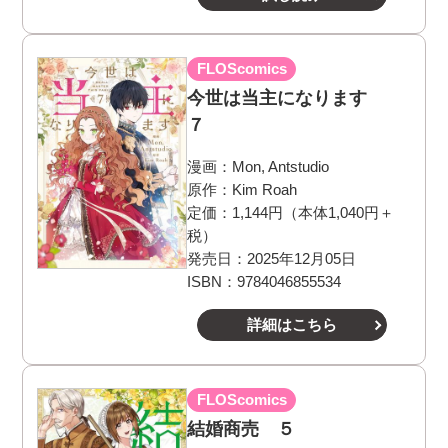
FLOScomics
今世は当主になります
７
漫画：
Mon, Antstudio
原作：
Kim Roah
定価：1,144円（本体1,040円＋
税）
発売日：2025年12月05日
ISBN：9784046855534
詳細はこちら
FLOScomics
結婚商売 ５