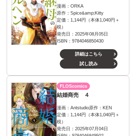
漫画：
ORKA
原作：
Spice&amp;Kitty
定価：1,144円（本体1,040円＋
税）
発売日：2025年08月05日
ISBN：9784046850430
詳細はこちら
試し読み
FLOScomics
結婚商売 ４
漫画：
Antstudio
原作：
KEN
定価：1,144円（本体1,040円＋
税）
発売日：2025年07月04日
ISBN：9784046849502