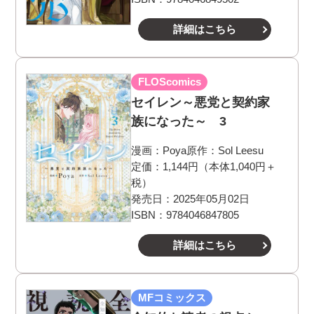
詳細はこちら
FLOScomics
セイレン～悪党と契約家
族になった～ 3
漫画：
Poya
原作：
Sol Leesu
定価：1,144円（本体1,040円＋
税）
発売日：2025年05月02日
ISBN：9784046847805
詳細はこちら
MFコミックス