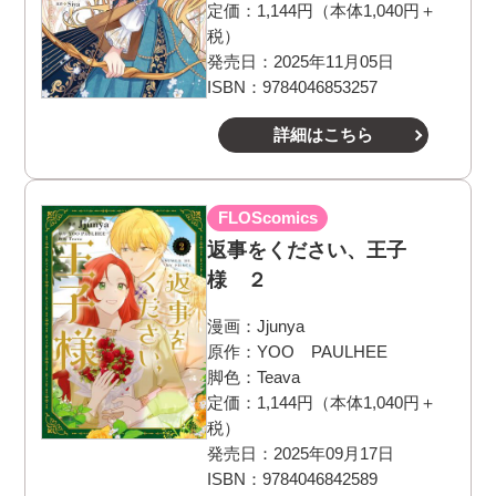
定価：1,144円（本体1,040円＋
税）
発売日：2025年11月05日
ISBN：9784046853257
詳細はこちら
FLOScomics
返事をください、王子
様 ２
漫画：
Jjunya
原作：
YOO PAULHEE
脚色：
Teava
定価：1,144円（本体1,040円＋
税）
発売日：2025年09月17日
ISBN：9784046842589