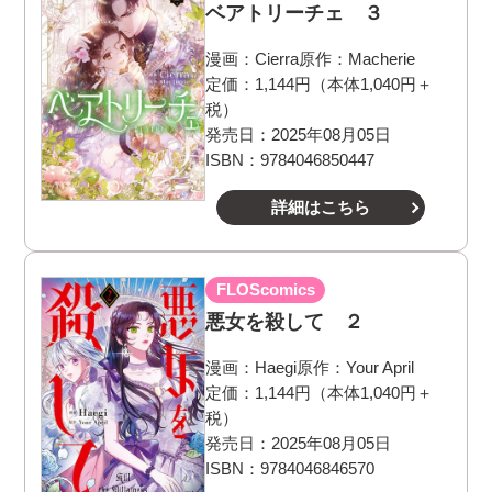
ベアトリーチェ ３
漫画：
Cierra
原作：
Macherie
定価：1,144円（本体1,040円＋
税）
発売日：2025年08月05日
ISBN：9784046850447
詳細はこちら
FLOScomics
悪女を殺して ２
漫画：
Haegi
原作：
Your April
定価：1,144円（本体1,040円＋
税）
発売日：2025年08月05日
ISBN：9784046846570