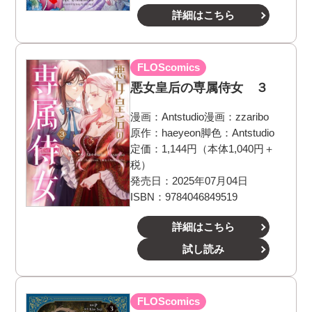
詳細はこちら
FLOScomics
悪女皇后の専属侍女 ３
漫画：
Antstudio
漫画：
zzaribo
原作：
haeyeon
脚色：
Antstudio
定価：1,144円（本体1,040円＋
税）
発売日：2025年07月04日
ISBN：9784046849519
詳細はこちら
試し読み
FLOScomics