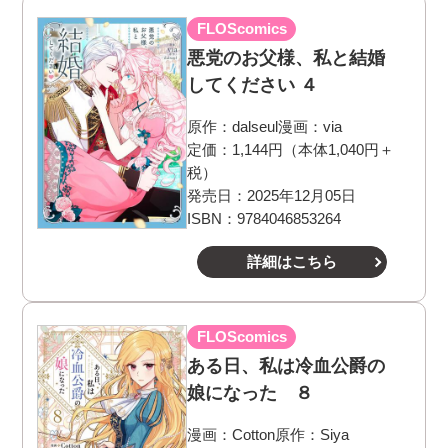
FLOScomics
悪党のお父様、私と結婚
してください ４
原作：
dalseul
漫画：
via
定価：1,144円（本体1,040円＋
税）
発売日：2025年12月05日
ISBN：9784046853264
詳細はこちら
FLOScomics
ある日、私は冷血公爵の
娘になった ８
漫画：
Cotton
原作：
Siya