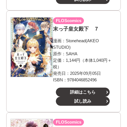
FLOScomics
末っ子皇女殿下 ７
漫画：
Stonehead(AKEO
STUDIO)
原作：
SAHA
定価：1,144円（本体1,040円＋
税）
発売日：2025年09月05日
ISBN：9784046852496
詳細はこちら
試し読み
FLOScomics