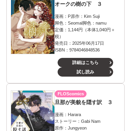
オークの樹の下 ３
漫画：
P
原作：
Kim Suji
脚色：
Seomal
脚色：
namu
定価：1,144円（本体1,040円＋
税）
発売日：2025年06月17日
ISBN：9784046848536
詳細はこちら
試し読み
FLOScomics
旦那が美貌を隠す訳 ３
漫画：
Harara
ストーリー：
Gabi Nam
原作：
Jungyeon