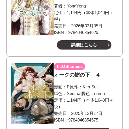
著者：
YongYong
定価：1,144円（本体1,040円＋
税）
発売日：2026年03月05日
ISBN：9784046854629
詳細はこちら
FLOScomics
オークの樹の下 ４
漫画：
P
原作：
Kim Suji
脚色：
Seomal
脚色：
namu
定価：1,144円（本体1,040円＋
税）
発売日：2025年12月17日
ISBN：9784046854575