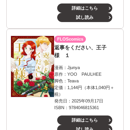
詳細はこちら
試し読み
FLOScomics
返事をください、王子
様 １
漫画：
Jjunya
原作：
YOO PAULHEE
脚色：
Teava
定価：1,144円（本体1,040円＋
税）
発売日：2025年09月17日
ISBN：9784046815361
詳細はこちら
試し読み