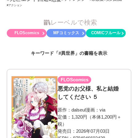
#アクション
レーベルで検索
FLOScomics
MFコミックス
COMICフルール
キーワード「#異世界」の書籍を表示
FLOScomics
悪党のお父様、私と結婚
してください ５
原作：
dalseul
漫画：
via
定価：1,320円（本体1,200円＋
税）
発売日：2026年07月03日