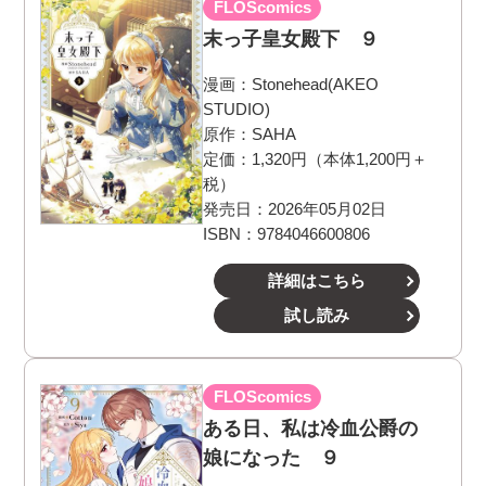
FLOScomics
末っ子皇女殿下 ９
漫画：
Stonehead(AKEO
STUDIO)
原作：
SAHA
定価：1,320円（本体1,200円＋
税）
発売日：2026年05月02日
ISBN：9784046600806
詳細はこちら
試し読み
FLOScomics
ある日、私は冷血公爵の
娘になった ９