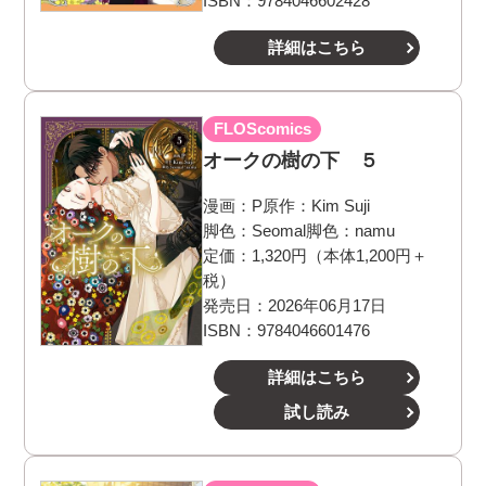
ISBN：9784046602428
詳細はこちら
FLOScomics
オークの樹の下 ５
漫画：
P
原作：
Kim Suji
脚色：
Seomal
脚色：
namu
定価：1,320円（本体1,200円＋
税）
発売日：2026年06月17日
ISBN：9784046601476
詳細はこちら
試し読み