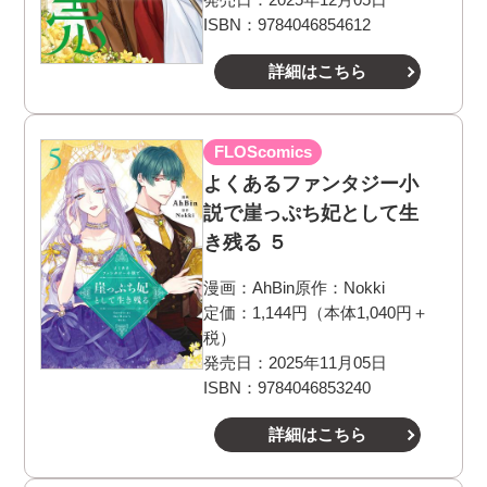
ISBN：9784046854612
詳細はこちら
FLOScomics
よくあるファンタジー小
説で崖っぷち妃として生
き残る ５
漫画：
AhBin
原作：
Nokki
定価：1,144円（本体1,040円＋
税）
発売日：2025年11月05日
ISBN：9784046853240
詳細はこちら