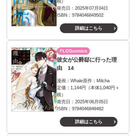
税）
発売日：2025年07月04日
ISBN：9784046849502
詳細はこちら
FLOScomics
彼女が公爵邸に行った理
由 14
漫画：
Whale
原作：
Milcha
定価：1,144円（本体1,040円＋
税）
発売日：2025年06月05日
ISBN：9784046848482
詳細はこちら