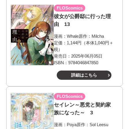
FLOScomics
彼女が公爵邸に行った理
由 13
漫画：
Whale
原作：
Milcha
定価：1,144円（本体1,040円＋
税）
発売日：2025年06月05日
ISBN：9784046847850
詳細はこちら
FLOScomics
セイレン～悪党と契約家
族になった～ 3
漫画：
Poya
原作：
Sol Leesu