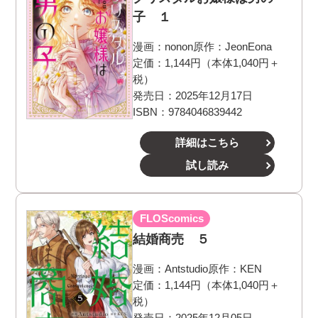
子 １
漫画：
nonon
原作：
JeonEona
定価：1,144円（本体1,040円＋
税）
発売日：2025年12月17日
ISBN：9784046839442
詳細はこちら
試し読み
FLOScomics
結婚商売 ５
漫画：
Antstudio
原作：
KEN
定価：1,144円（本体1,040円＋
税）
発売日：2025年12月05日