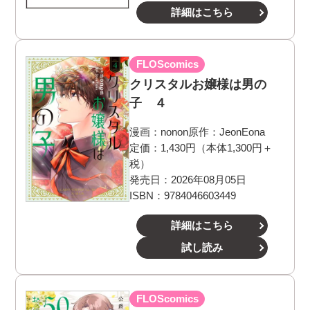
詳細はこちら
FLOScomics
クリスタルお嬢様は男の
子 ４
漫画：
nonon
原作：
JeonEona
定価：1,430円（本体1,300円＋
税）
発売日：2026年08月05日
ISBN：9784046603449
詳細はこちら
試し読み
FLOScomics