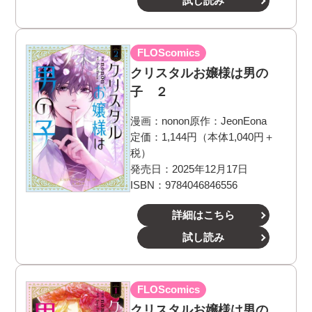
試し読み
FLOScomics
クリスタルお嬢様は男の
子 ２
漫画：
nonon
原作：
JeonEona
定価：1,144円（本体1,040円＋
税）
発売日：2025年12月17日
ISBN：9784046846556
詳細はこちら
試し読み
FLOScomics
クリスタルお嬢様は男の