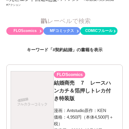
#アクション
レーベルで検索
FLOScomics
MFコミックス
COMICフルール
キーワード「#契約結婚」の書籍を表示
FLOScomics
結婚商売 ７ レースハ
ンカチ＆箔押しトレカ付
き特装版
漫画：
Antstudio
原作：
KEN
価格：4,950円（本体4,500円＋
税）