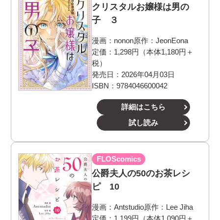
クリスタルお嬢様は男の
子 ３
漫画：
nonon
原作：
JeonEona
定価：1,298円（本体1,180円＋
税）
発売日：2026年04月03日
ISBN：9784046600042
詳細はこちら
試し読み
FLOScomics
公爵夫人の50のお茶レシ
ピ 10
漫画：
Antstudio
原作：
Lee Jiha
定価：1,199円（本体1,090円＋