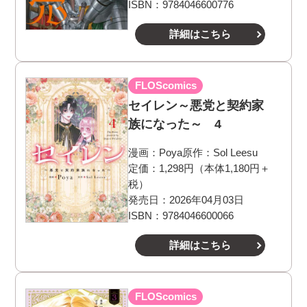
ISBN：9784046600776
詳細はこちら
FLOScomics
セイレン～悪党と契約家
族になった～ 4
漫画：
Poya
原作：
Sol Leesu
定価：1,298円（本体1,180円＋
税）
発売日：2026年04月03日
ISBN：9784046600066
詳細はこちら
FLOScomics